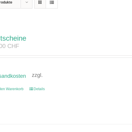
rodukte
tscheine
.00
CHF
zzgl.
sandkosten
 den Warenkorb
Details