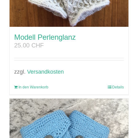
Modell Perlenglanz
25.00
CHF
zzgl.
Versandkosten
In den Warenkorb
Details