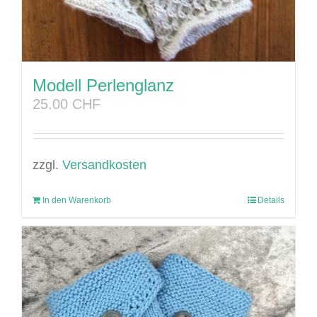
Modell Perlenglanz
25.00
CHF
zzgl.
Versandkosten
In den Warenkorb
Details